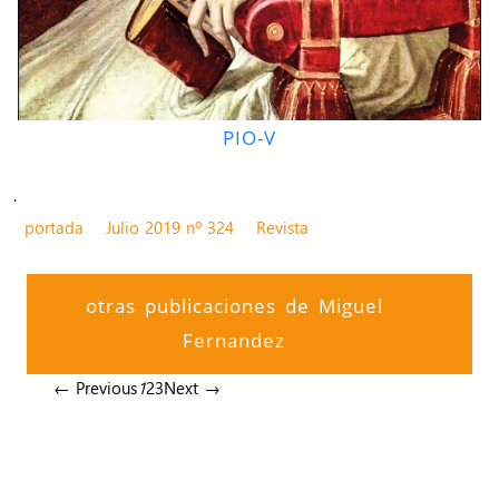
PIO-V
.
portada
Julio 2019 nº 324
Revista
otras publicaciones de Miguel
Fernandez
← Previous
1
2
3
Next →