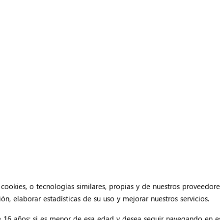
cookies, o tecnologías similares, propias y de nuestros proveedore
n, elaborar estadísticas de su uso y mejorar nuestros servicios.
e 16 años; si es menor de esa edad y desea seguir navegando en