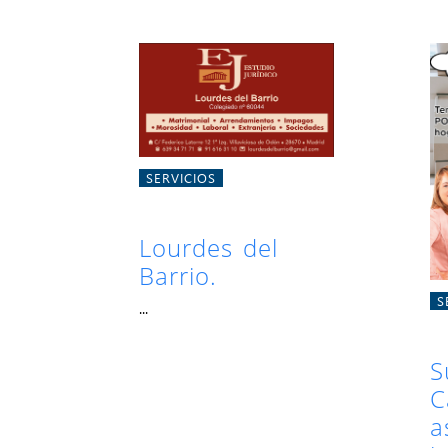
SERVICIOS
Lourdes del
Barrio.
S
...
S
C
a