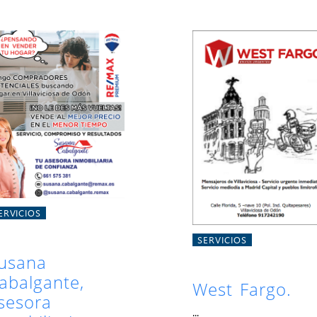
ERVICIOS
SERVICIOS
usana
abalgante,
West Fargo.
sesora
...