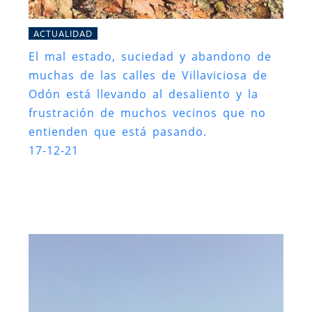
ACTUALIDAD
El mal estado, suciedad y abandono de
muchas de las calles de Villaviciosa de
Odón está llevando al desaliento y la
frustración de muchos vecinos que no
entienden que está pasando.
17-12-21