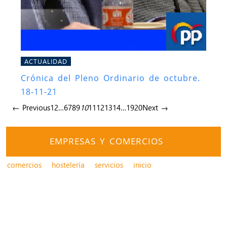
ACTUALIDAD
Crónica del Pleno Ordinario de octubre.
18-11-21
← Previous
1
2
…
6
7
8
9
10
11
12
13
14
…
19
20
Next →
EMPRESAS Y COMERCIOS
comercios
hostelería
servicios
inicio