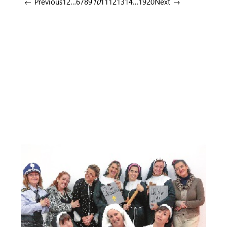
← Previous
1
2
…
6
7
8
9
10
11
12
13
14
…
19
20
Next →