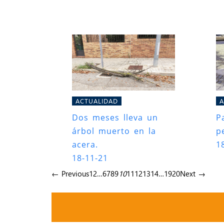
ACTUALIDAD
A
Dos meses lleva un
P
árbol muerto en la
p
acera.
1
18-11-21
← Previous
1
2
…
6
7
8
9
10
11
12
13
14
…
19
20
Next →