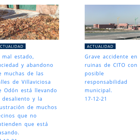
CTUALIDAD
ACTUALIDAD
l mal estado,
Grave accidente en 
uciedad y abandono
ruinas de CITO con
e muchas de las
posible
lles de Villaviciosa
responsabilidad
e Odón está llevando
municipal.
l desaliento y la
17-12-21
rustración de muchos
ecinos que no
ntienden que está
asando.