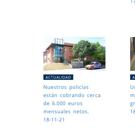
1
ACTUALIDAD
A
Nuestros policías
U
están cobrando cerca
m
de 6.000 euros
g
mensuales netos.
1
18-11-21