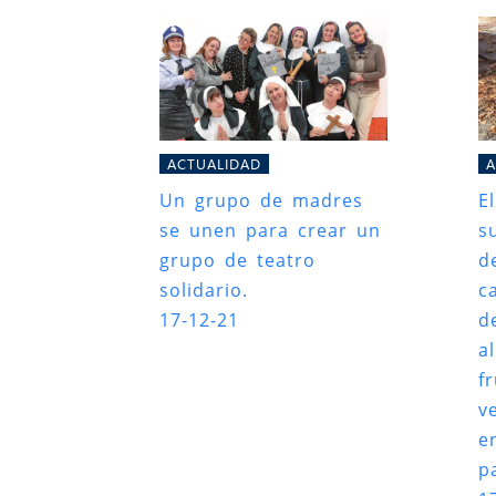
ACTUALIDAD
A
Un grupo de madres
E
se unen para crear un
s
grupo de teatro
d
solidario.
ca
17-12-21
d
a
f
v
e
p