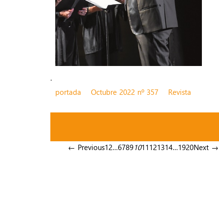
.
portada
Octubre 2022 nº 357
Revista
← Previous
1
2
…
6
7
8
9
10
11
12
13
14
…
19
20
Next →