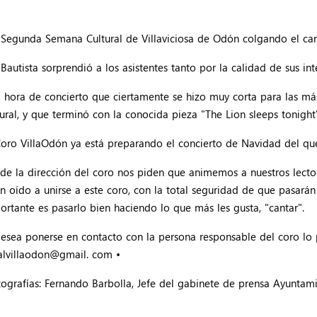
 Segunda Semana Cultural de Villaviciosa de Odón colgando el cart
autista sorprendió a los asistentes tanto por la calidad de sus in
 hora de concierto que ciertamente se hizo muy corta para las má
tural, y que terminó con la conocida pieza "The Lion sleeps tonigh
Coro VillaOdón ya está preparando el concierto de Navidad del q
de la dirección del coro nos piden que animemos a nuestros lector
n oído a unirse a este coro, con la total seguridad de que pasar
ortante es pasarlo bien haciendo lo que más les gusta, "cantar".
desea ponerse en contacto con la persona responsable del coro lo 
alvillaodon@gmail. com •
tografías: Fernando Barbolla, Jefe del gabinete de prensa Ayuntam