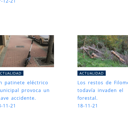
7-12-21
CTUALIDAD
ACTUALIDAD
n patinete eléctrico
Los restos de Filo
unicipal provoca un
todavía invaden el
rave accidente.
forestal.
8-11-21
18-11-21