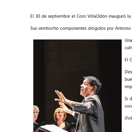
El 30 de septiembre el Coro VillaOdón inauguró la
Sus veintiocho componentes dirigidos por Antonio B
Una
cul
El 
Des
bue
imp
Si 
cor
(Fo