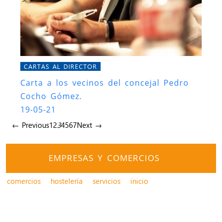
CARTAS AL DIRECTOR
Carta a los vecinos del concejal Pedro
Cocho Gómez.
19-05-21
← Previous
1
2
3
4
5
6
7
Next →
EMPRESAS Y COMERCIOS
comercios
hostelería
servicios
inicio