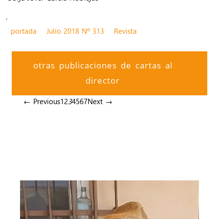
.
portada
Julio 2018 Nº 313
Revista
otras publicaciones de cartas al
director
← Previous
1
2
3
4
5
6
7
Next →