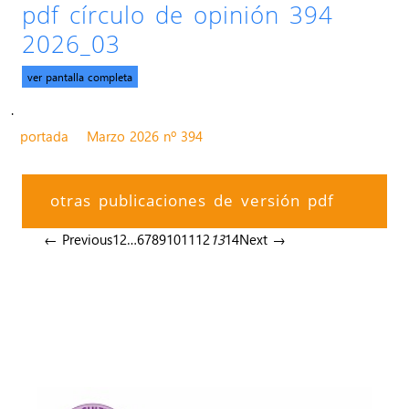
pdf círculo de opinión 394
2026_03
ver pantalla completa
.
portada
Marzo 2026 nº 394
otras publicaciones de versión pdf
← Previous
1
2
…
6
7
8
9
10
11
12
13
14
Next →