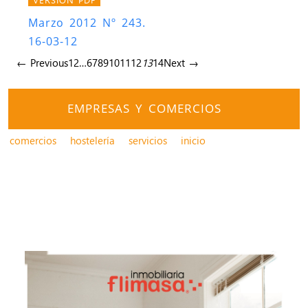
Marzo 2012 Nº 243.
16-03-12
← Previous
1
2
…
6
7
8
9
10
11
12
13
14
Next →
EMPRESAS Y COMERCIOS
comercios
hostelería
servicios
inicio