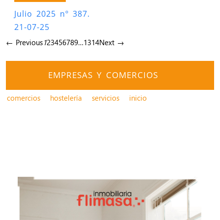
Julio 2025 nº 387.
21-07-25
← Previous
1
2
3
4
5
6
7
8
9
…
13
14
Next →
EMPRESAS Y COMERCIOS
comercios
hostelería
servicios
inicio