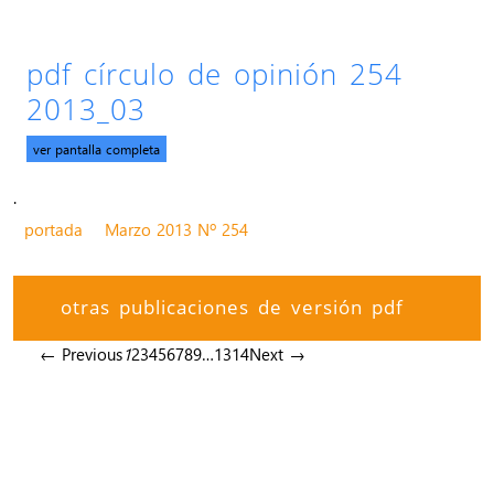
pdf círculo de opinión 254
2013_03
ver pantalla completa
.
portada
Marzo 2013 Nº 254
otras publicaciones de versión pdf
← Previous
1
2
3
4
5
6
7
8
9
…
13
14
Next →