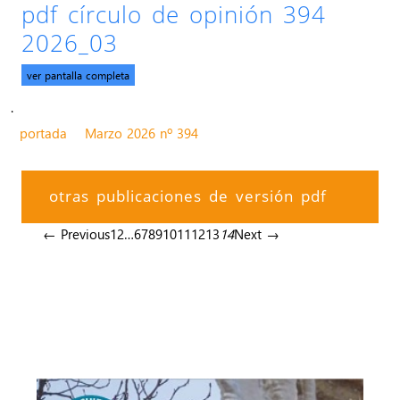
pdf círculo de opinión 394
2026_03
ver pantalla completa
.
portada
Marzo 2026 nº 394
otras publicaciones de versión pdf
← Previous
1
2
…
6
7
8
9
10
11
12
13
14
Next →