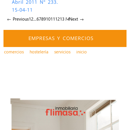
Abril 2011 Nº 233.
15-04-11
← Previous
1
2
…
6
7
8
9
10
11
12
13
14
Next →
EMPRESAS Y COMERCIOS
comercios
hostelería
servicios
inicio