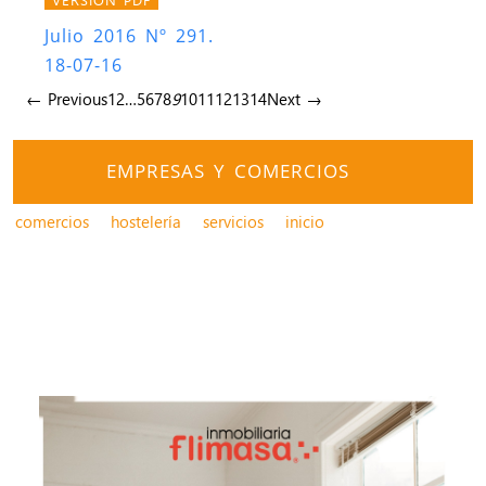
Julio 2016 Nº 291.
18-07-16
← Previous
1
2
…
5
6
7
8
9
10
11
12
13
14
Next →
EMPRESAS Y COMERCIOS
comercios
hostelería
servicios
inicio