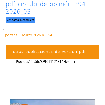
pdf círculo de opinión 394
2026_03
ver pantalla completa
.
portada
Marzo 2026 nº 394
otras publicaciones de versión pdf
← Previous
1
2
…
5
6
7
8
9
10
11
12
13
14
Next →