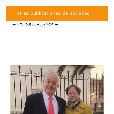
otras publicaciones de sociedad
← Previous
1
2
3
4
5
6
7
Next →