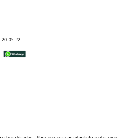
20-05-22
ace tres décadas… Pero una cosa es intentarlo y otra muy