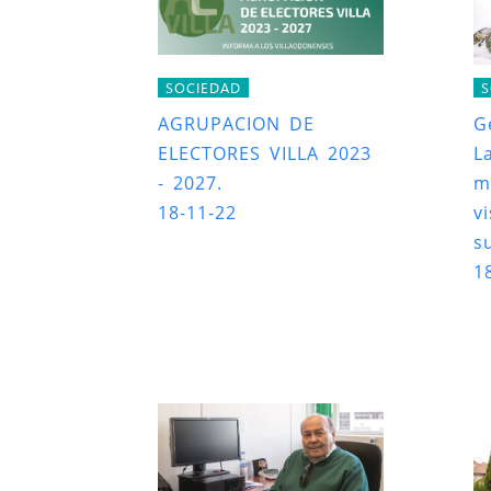
SOCIEDAD
S
AGRUPACION DE
G
ELECTORES VILLA 2023
L
- 2027.
m
18-11-22
v
s
1