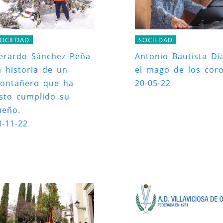
OCIEDAD
SOCIEDAD
erardo Sánchez Peña
Antonio Bautista Día
a historia de un
el mago de los coro
ontañero que ha
20-05-22
isto cumplido su
ueño.
8-11-22