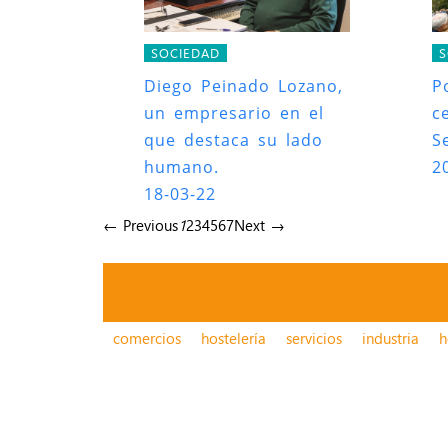
SOCIEDAD
S
Diego Peinado Lozano,
P
un empresario en el
c
que destaca su lado
S
humano.
2
18-03-22
← Previous
1
2
3
4
5
6
7
Next →
comercios
hostelería
servicios
industria
h