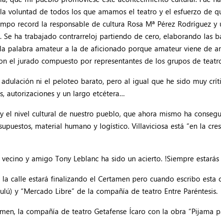
 la voluntad de todos los que amamos el teatro y el esfuerzo de qu
empo record la responsable de cultura Rosa Mª Pérez Rodríguez y u
 Se ha trabajado contrarreloj partiendo de cero, elaborando las b
la palabra amateur a la de aficionado porque amateur viene de amo
con el jurado compuesto por representantes de los grupos de teatr
adulación ni el peloteo barato, pero al igual que he sido muy crí
s, autorizaciones y un largo etcétera…
 y el nivel cultural de nuestro pueblo, que ahora mismo ha conse
upuestos, material humano y logístico. Villaviciosa está “en la cre
vecino y amigo Tony Leblanc ha sido un acierto. !Siempre estarás
la calle estará finalizando el Certamen pero cuando escribo esta 
ulú) y “Mercado Libre” de la compañía de teatro Entre Paréntesis.
men, la compañía de teatro Getafense Ícaro con la obra “Pijama pa