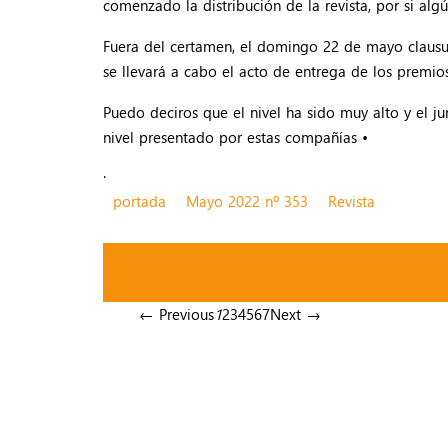
comenzado la distribución de la revista, por si alg
Fuera del certamen, el domingo 22 de mayo clausura
se llevará a cabo el acto de entrega de los premio
Puedo deciros que el nivel ha sido muy alto y el 
nivel presentado por estas compañías •
.
portada
Mayo 2022 nº 353
Revista
← Previous
1
2
3
4
5
6
7
Next →