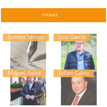
FIRMAS
Gómez Mingo
Luis García
Miguel Sainz
Julian Calvo