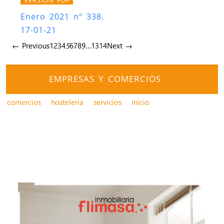
Enero 2021 nº 338.
17-01-21
← Previous
1
2
3
4
5
6
7
8
9
…
13
14
Next →
EMPRESAS Y COMERCIOS
comercios
hostelería
servicios
inicio