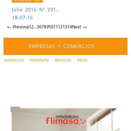
Julio 2016 Nº 291.
18-07-16
← Previous
1
2
…
5
6
7
8
9
10
11
12
13
14
Next →
EMPRESAS Y COMERCIOS
comercios
hostelería
servicios
inicio