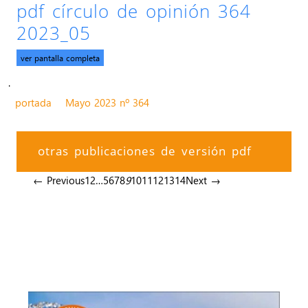
pdf círculo de opinión 364
2023_05
ver pantalla completa
.
portada
Mayo 2023 nº 364
otras publicaciones de versión pdf
← Previous
1
2
…
5
6
7
8
9
10
11
12
13
14
Next →