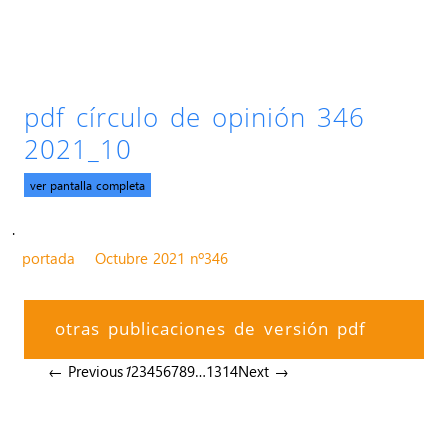
pdf círculo de opinión 346
2021_10
ver pantalla completa
.
portada
Octubre 2021 nº346
otras publicaciones de versión pdf
← Previous
1
2
3
4
5
6
7
8
9
…
13
14
Next →