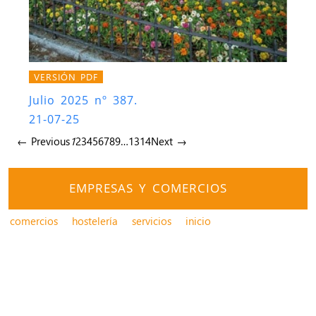
VERSIÓN PDF
Julio 2025 nº 387.
21-07-25
← Previous
1
2
3
4
5
6
7
8
9
…
13
14
Next →
EMPRESAS Y COMERCIOS
comercios
hostelería
servicios
inicio