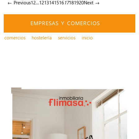
← Previous
1
2
…
12
13
14
15
16
17
18
19
20
Next →
EMPRESAS Y COMERCIOS
comercios
hostelería
servicios
inicio