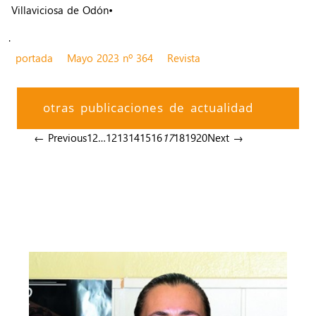
Villaviciosa de Odón•
.
portada
Mayo 2023 nº 364
Revista
otras publicaciones de actualidad
← Previous
1
2
…
12
13
14
15
16
17
18
19
20
Next →