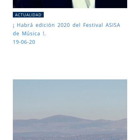
ACTUALIDAD
¡ Habrá edición 2020 del Festival ASISA
de Música !.
19-06-20