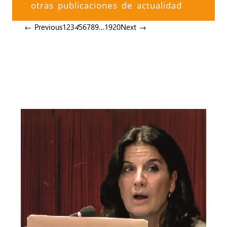
otras publicaciones de actualidad
← Previous
1
2
3
4
5
6
7
8
9
…
19
20
Next →