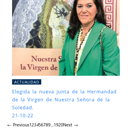
ACTUALIDAD
Elegida la nueva junta de la Hermandad
de la Virgen de Nuestra Señora de la
Soledad.
21-10-22
← Previous
1
2
3
4
5
6
7
8
9
…
19
20
Next →