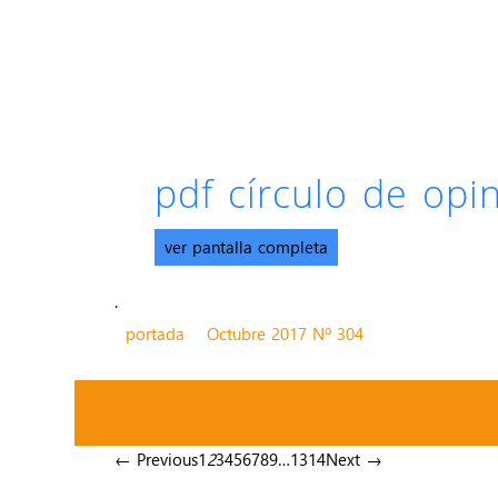
pdf círculo de op
ver pantalla completa
.
portada
Octubre 2017 Nº 304
← Previous
1
2
3
4
5
6
7
8
9
…
13
14
Next →