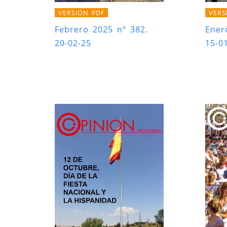
VERSIÓN PDF
VERS
Febrero 2025 nº 382.
Ener
20-02-25
15-0