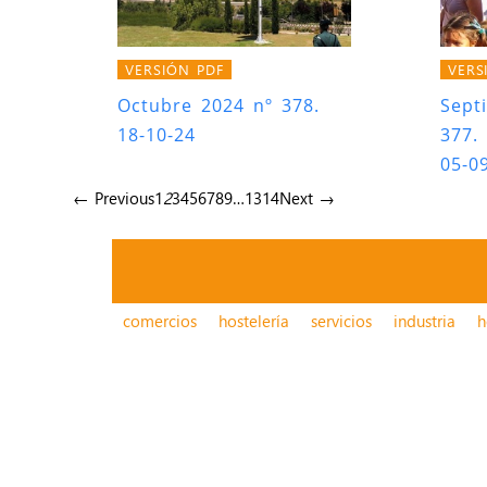
VERSIÓN PDF
VERS
Octubre 2024 nº 378.
Sept
18-10-24
377.
05-0
← Previous
1
2
3
4
5
6
7
8
9
…
13
14
Next →
comercios
hostelería
servicios
industria
h