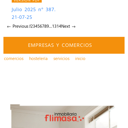
Julio 2025 nº 387.
21-07-25
← Previous
1
2
3
4
5
6
7
8
9
…
13
14
Next →
EMPRESAS Y COMERCIOS
comercios
hostelería
servicios
inicio