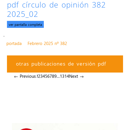
pdf círculo de opinión 382
2025_02
ver pantalla completa
.
portada
Febrero 2025 nº 382
otras publicaciones de versión pdf
← Previous
1
2
3
4
5
6
7
8
9
…
13
14
Next →