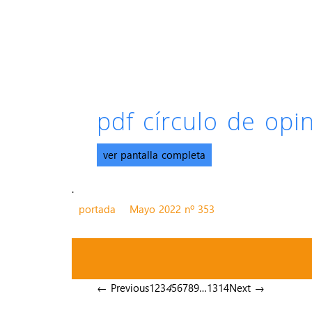
pdf círculo de op
ver pantalla completa
.
portada
Mayo 2022 nº 353
← Previous
1
2
3
4
5
6
7
8
9
…
13
14
Next →