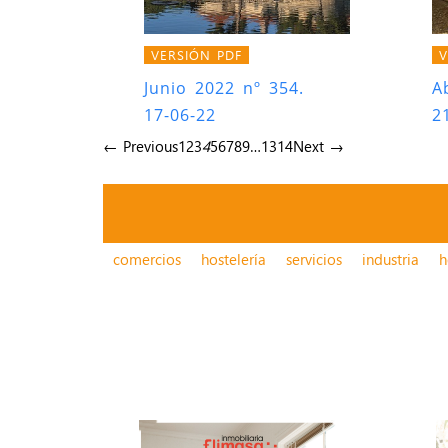
VERSIÓN PDF
V
Junio 2022 nº 354.
A
17-06-22
2
← Previous
1
2
3
4
5
6
7
8
9
…
13
14
Next →
comercios
hostelería
servicios
industria
h