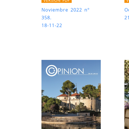
VERSIÓN PDF
V
Noviembre 2022 nº
O
358.
2
18-11-22