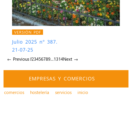
VERSIÓN PDF
Julio 2025 nº 387.
21-07-25
← Previous
1
2
3
4
5
6
7
8
9
…
13
14
Next →
EMPRESAS Y COMERCIOS
comercios
hostelería
servicios
inicio