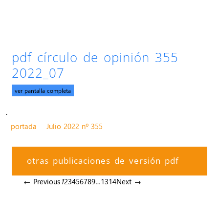
pdf círculo de opinión 355
2022_07
ver pantalla completa
.
portada
Julio 2022 nº 355
otras publicaciones de versión pdf
← Previous
1
2
3
4
5
6
7
8
9
…
13
14
Next →