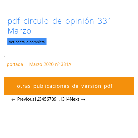
pdf círculo de opinión 331
Marzo
ver pantalla completa
.
portada
Marzo 2020 nº 331A
otras publicaciones de versión pdf
← Previous
1
2
3
4
5
6
7
8
9
…
13
14
Next →