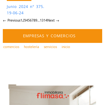
Junio 2024 nº 375.
19-06-24
← Previous
1
2
3
4
5
6
7
8
9
…
13
14
Next →
EMPRESAS Y COMERCIOS
comercios
hostelería
servicios
inicio