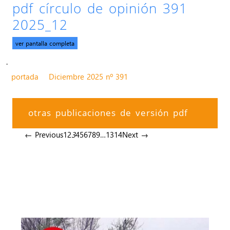
pdf círculo de opinión 391
2025_12
ver pantalla completa
.
portada
Diciembre 2025 nº 391
otras publicaciones de versión pdf
← Previous
1
2
3
4
5
6
7
8
9
…
13
14
Next →