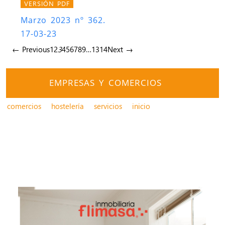
VERSIÓN PDF
Marzo 2023 nº 362.
17-03-23
← Previous
1
2
3
4
5
6
7
8
9
…
13
14
Next →
EMPRESAS Y COMERCIOS
comercios
hostelería
servicios
inicio