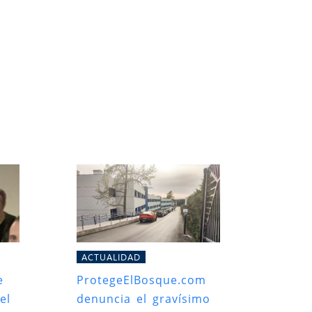
ACTUALIDAD
e
ProtegeElBosque.com
el
denuncia el gravísimo