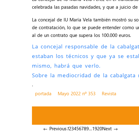
celebrada las pasadas navidades, y que a juicio de 
La concejal de IU María Vela también mostró su sos
de contratación, lo que se puede entender como una 
al de un contrato que supera los 100.000 euros.
La concejal responsable de la cabalga
estaban los técnicos y que ya se esta
mismo, habrá que verlo.
Sobre la mediocridad de la cabalgata
.
portada
Mayo 2022 nº 353
Revista
← Previous
1
2
3
4
5
6
7
8
9
…
19
20
Next →