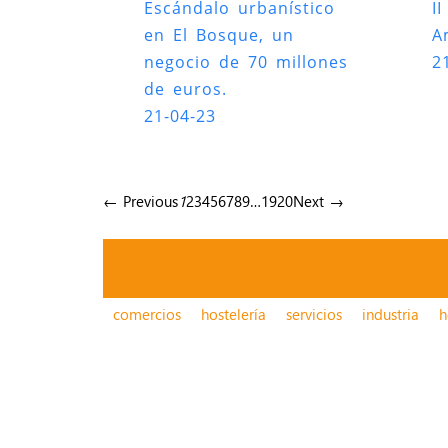
Escándalo urbanístico
I
en El Bosque, un
A
negocio de 70 millones
2
de euros.
21-04-23
← Previous
1
2
3
4
5
6
7
8
9
…
19
20
Next →
comercios
hostelería
servicios
industria
h