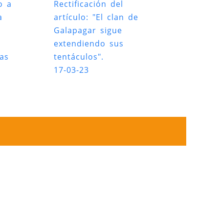
o a
Rectificación del
a
artículo: "El clan de
Galapagar sigue
extendiendo sus
das
tentáculos".
17-03-23