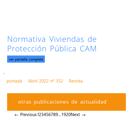
Normativa Viviendas de
Protección Pública CAM
ver pantalla completa
.
portada
Abril 2022 nº 352
Revista
otras publicaciones de actualidad
← Previous
1
2
3
4
5
6
7
8
9
…
19
20
Next →