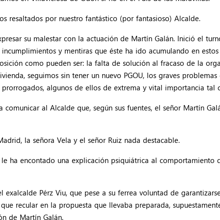
s resaltados por nuestro fantástico (por fantasioso) Alcalde.
esar su malestar con la actuación de Martín Galán. Inició el turno 
os incumplimientos y mentiras que éste ha ido acumulando en est
osición como pueden ser: la falta de solución al fracaso de la orga
Vivienda, seguimos sin tener un nuevo PGOU, los graves problemas 
 prorrogados, algunos de ellos de extrema y vital importancia tal 
 comunicar al Alcalde que, según sus fuentes, el señor Martín Galán
Madrid, la señora Vela y el señor Ruiz nada destacable.
le ha encontado una explicación psiquiátrica al comportamiento d
el exalcalde Pérz Viu, que pese a su ferrea voluntad de garantizarse
que recular en la propuesta que llevaba preparada, supuestamente
ión de Martín Galán.