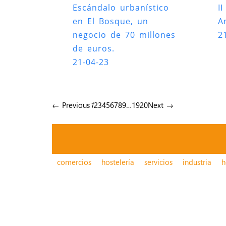
Escándalo urbanístico
I
en El Bosque, un
A
negocio de 70 millones
2
de euros.
21-04-23
← Previous
1
2
3
4
5
6
7
8
9
…
19
20
Next →
comercios
hostelería
servicios
industria
h