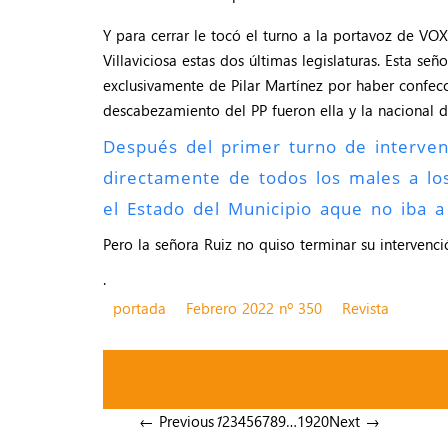
Y para cerrar le tocó el turno a la portavoz de VO
Villaviciosa estas dos últimas legislaturas. Esta s
exclusivamente de Pilar Martínez por haber confecci
descabezamiento del PP fueron ella y la nacional d
Después del primer turno de intervenc
directamente de todos los males a lo
el Estado del Municipio aque no iba a
Pero la señora Ruiz no quiso terminar su intervenc
.
portada
Febrero 2022 nº 350
Revista
← Previous
1
2
3
4
5
6
7
8
9
…
19
20
Next →