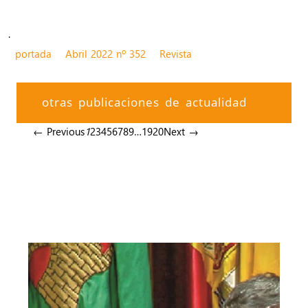
.
portada
Abril 2022 nº 352
Revista
otras publicaciones de actualidad
← Previous
1
2
3
4
5
6
7
8
9
…
19
20
Next →