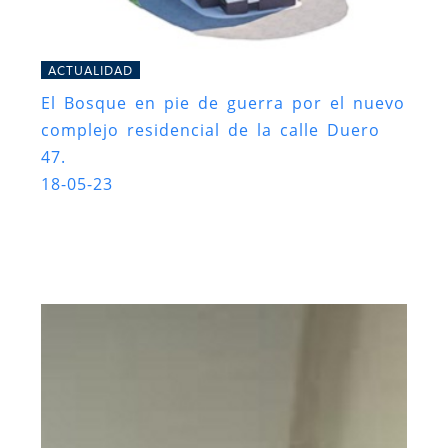
ACTUALIDAD
El Bosque en pie de guerra por el nuevo
complejo residencial de la calle Duero
47.
18-05-23