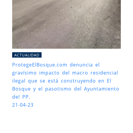
ACTUALIDAD
ProtegeElBosque.com denuncia el
gravísimo impacto del macro residencial
ilegal que se está construyendo en El
Bosque y el pasotismo del Ayuntamiento
del PP.
21-04-23