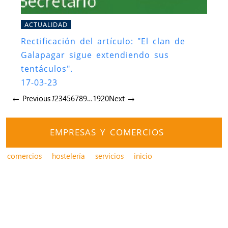
ACTUALIDAD
Rectificación del artículo: "El clan de
Galapagar sigue extendiendo sus
tentáculos".
17-03-23
← Previous
1
2
3
4
5
6
7
8
9
…
19
20
Next →
EMPRESAS Y COMERCIOS
comercios
hostelería
servicios
inicio