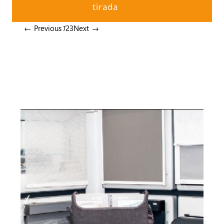
tirada
← Previous
1
2
3
Next →