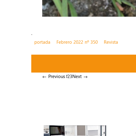
.
portada
Febrero 2022 nº 350
Revista
← Previous
1
2
3
Next →