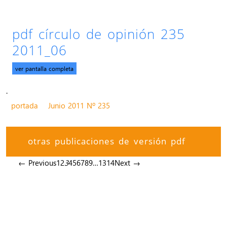
pdf círculo de opinión 235
2011_06
ver pantalla completa
.
portada
Junio 2011 Nº 235
otras publicaciones de versión pdf
← Previous
1
2
3
4
5
6
7
8
9
…
13
14
Next →