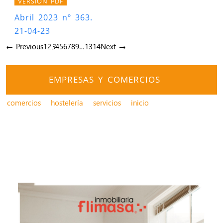
VERSIÓN PDF
Abril 2023 nº 363.
21-04-23
← Previous
1
2
3
4
5
6
7
8
9
…
13
14
Next →
EMPRESAS Y COMERCIOS
comercios
hostelería
servicios
inicio