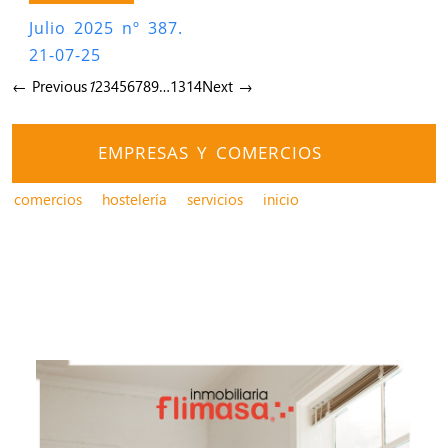
Julio 2025 nº 387.
21-07-25
← Previous
1
2
3
4
5
6
7
8
9
…
13
14
Next →
EMPRESAS Y COMERCIOS
comercios
hostelería
servicios
inicio