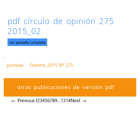
pdf círculo de opinión 275
2015_02
ver pantalla completa
.
portada
Febrero 2015 Nº 275
otras publicaciones de versión pdf
← Previous
1
2
3
4
5
6
7
8
9
…
13
14
Next →