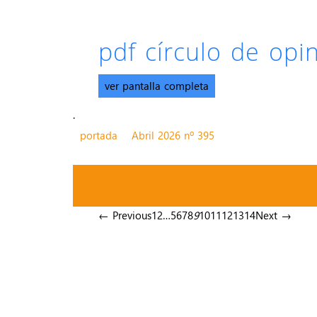
pdf círculo de op
ver pantalla completa
.
portada
Abril 2026 nº 395
← Previous
1
2
…
5
6
7
8
9
10
11
12
13
14
Next →