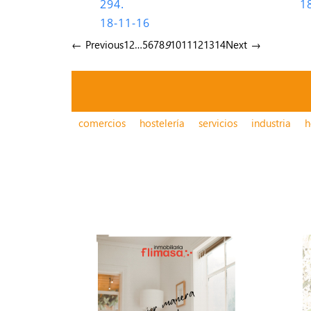
294.
1
18-11-16
← Previous
1
2
…
5
6
7
8
9
10
11
12
13
14
Next →
comercios
hostelería
servicios
industria
h