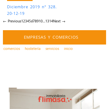
Diciembre 2019 nº 328.
20-12-19
← Previous
1
2
3
4
5
6
7
8
9
10
…
13
14
Next →
EMPRESAS Y COMERCIOS
comercios
hostelería
servicios
inicio