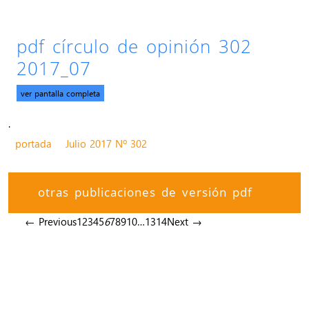
pdf círculo de opinión 302
2017_07
ver pantalla completa
.
portada
Julio 2017 Nº 302
otras publicaciones de versión pdf
← Previous
1
2
3
4
5
6
7
8
9
10
…
13
14
Next →