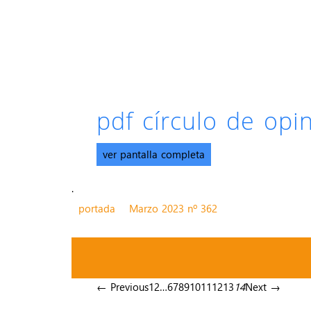
pdf círculo de op
ver pantalla completa
.
portada
Marzo 2023 nº 362
← Previous
1
2
…
6
7
8
9
10
11
12
13
14
Next →