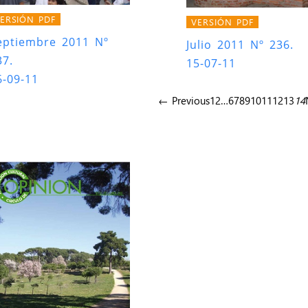
ERSIÓN PDF
VERSIÓN PDF
eptiembre 2011 Nº
Julio 2011 Nº 236.
37.
15-07-11
6-09-11
← Previous
1
2
…
6
7
8
9
10
11
12
13
14