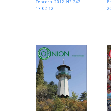
Febrero 2012 Nº 242.
E
17-02-12
2