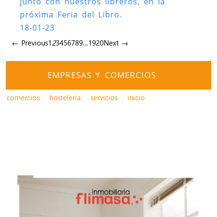
junto con nuestros libreros, en la
próxima Feria del Libro.
18-01-23
← Previous
1
2
3
4
5
6
7
8
9
…
19
20
Next →
EMPRESAS Y COMERCIOS
comercios
hostelería
servicios
inicio