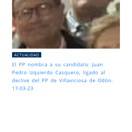
ACTUALIDAD
El PP nombra a su candidato: Juan
Pedro Izquierdo Casquero, ligado al
declive del PP de Villaviciosa de Odón.
17-03-23