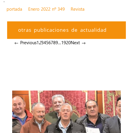
.
portada
Enero 2022 nº 349
Revista
otras publicaciones de actualidad
← Previous
1
2
3
4
5
6
7
8
9
…
19
20
Next →