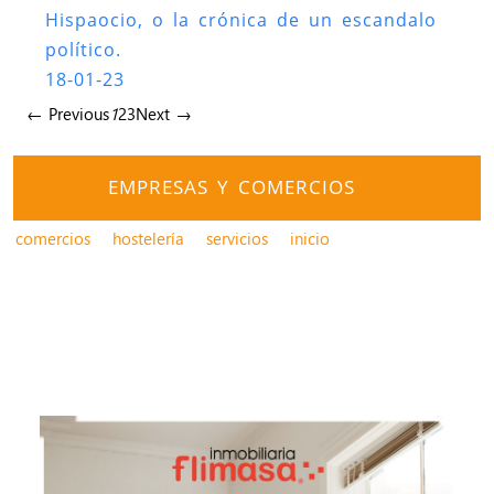
Hispaocio, o la crónica de un escandalo
político.
18-01-23
← Previous
1
2
3
Next →
EMPRESAS Y COMERCIOS
comercios
hostelería
servicios
inicio