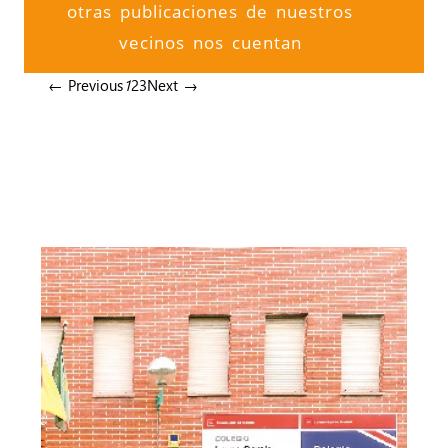
otras publicaciones de nuestros
vecinos nos cuentan
← Previous
1
2
3
Next →