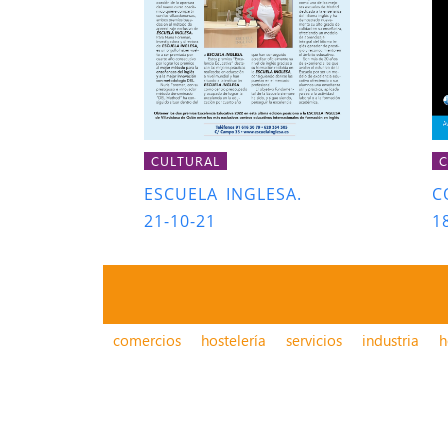
CULTURAL
C
ESCUELA INGLESA.
C
21-10-21
1
comercios
hostelería
servicios
industria
h